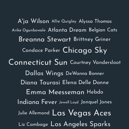
A'ja Wilson
Alyssa Thomas
Allie Quigley
Atlanta Dream
Belgian Cats
Arike Ogunbowale
Breanna Stewart
Brittney Griner
Chicago Sky
Candace Parker
Connecticut Sun
Courtney Vandersloot
Dallas Wings
DeWanna Bonner
Diana Taurasi
Elena Delle Donne
Emma Meesseman
Hebdo
Indiana Fever
Jonquel Jones
Jewell Loyd
Las Vegas Aces
Julie Allemand
Los Angeles Sparks
Liz Cambage