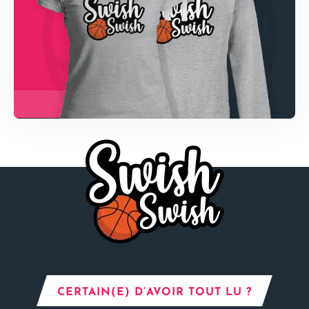
CERTAIN(E) D’AVOIR TOUT LU ?