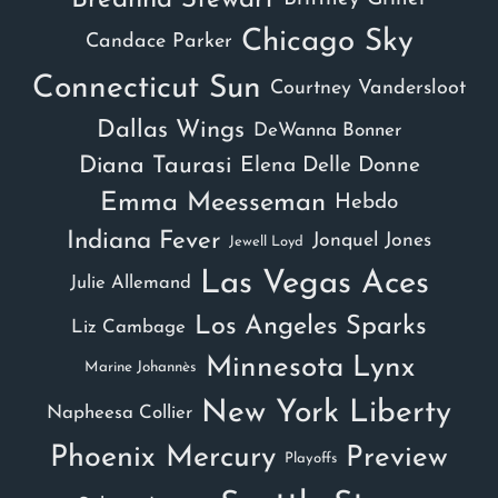
Chicago Sky
Candace Parker
Connecticut Sun
Courtney Vandersloot
Dallas Wings
DeWanna Bonner
Diana Taurasi
Elena Delle Donne
Emma Meesseman
Hebdo
Indiana Fever
Jonquel Jones
Jewell Loyd
Las Vegas Aces
Julie Allemand
Los Angeles Sparks
Liz Cambage
Minnesota Lynx
Marine Johannès
New York Liberty
Napheesa Collier
Phoenix Mercury
Preview
Playoffs