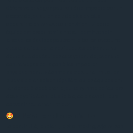
La faiblesse est pour nous toujours un peu
défensive et Vegas pourrait être impacté par un
aspect de jeu qu’on voit de plus en plus
apparaitre en WNBA : La transition ! Si cette
équipe est assez terrifiante sur demi-terrain,
lorsque les équipes poussent le ballon avec une
vitesse de jeu, certaines joueuses peinent … Nul
doute que des équipes essayeront de jouer vite
contre Vegas de façon à les impacter
physiquement… Néanmoins c’est une limitation
plus visible en saison régulière ou les équipes ont
tendance à accélérer le jeu. Le rythme de jeu lors
des Playoffs étant plus faible, cela devrait leurs
convenir nettement mieux !
🤩Le Point Fort :
La continuité
La continuité, le talent, le shotmaking, A’ja Wilson