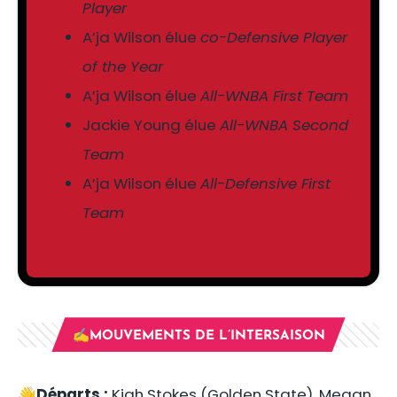
Player
A’ja Wilson élue
co-Defensive Player
of the Year
A’ja Wilson élue
All-WNBA First Team
Jackie Young élue
All-WNBA Second
Team
A’ja Wilson élue
All-Defensive First
Team
✍️MOUVEMENTS DE L’INTERSAISON
👋
Départs :
Kiah Stokes (Golden State), Megan