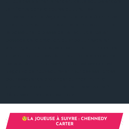
… Tous ces éléments rendent cette équipe encore
terrifiante dans la course au titre. Il est
impensable que Vegas ne joue pas le Graal avec
une profondeur accrue sur le banc ce qui fut par
le passé une faiblesse de l’effectif. Ce roster
possède de la création, du shoot, un excellent
spacing et une joueuse absolument implacable
au scoring. Tout est réuni pour faire encore une
belle saison ! En conservant toutes ses cadres
Vegas va de nouveau revenir sur des ses forces
pour essayer de prolonger au maximum la
dynastie ! Alors un quatrième titre en 5 ans ?
Réponse dans quelques mois !
🧐LA JOUEUSE À SUIVRE : CHENNEDY
CARTER