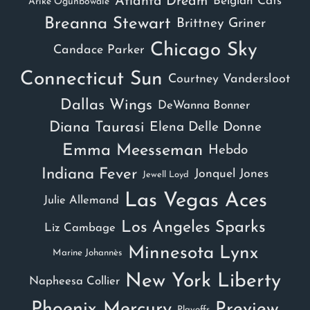
Atlanta Dream
Belgian Cats
Arike Ogunbowale
Breanna Stewart
Brittney Griner
Chicago Sky
Candace Parker
Connecticut Sun
Courtney Vandersloot
Dallas Wings
DeWanna Bonner
Diana Taurasi
Elena Delle Donne
Emma Meesseman
Hebdo
Indiana Fever
Jonquel Jones
Jewell Loyd
Las Vegas Aces
Julie Allemand
Los Angeles Sparks
Liz Cambage
Minnesota Lynx
Marine Johannès
New York Liberty
Napheesa Collier
Phoenix Mercury
Preview
Playoffs