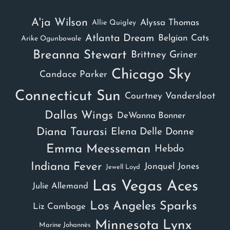
A'ja Wilson
Alyssa Thomas
Allie Quigley
Atlanta Dream
Belgian Cats
Arike Ogunbowale
Breanna Stewart
Brittney Griner
Chicago Sky
Candace Parker
Connecticut Sun
Courtney Vandersloot
Dallas Wings
DeWanna Bonner
Diana Taurasi
Elena Delle Donne
Emma Meesseman
Hebdo
Indiana Fever
Jonquel Jones
Jewell Loyd
Las Vegas Aces
Julie Allemand
Los Angeles Sparks
Liz Cambage
Minnesota Lynx
Marine Johannès