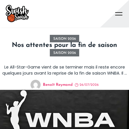
Se rendre au contenu principal
SAISON 2026
Nos attentes pour la fin de saison
SAISON 2026
Le All-Star-Game vient de se terminer mais il reste encore
quelques jours avant la reprise de la fin de saison WNBA. Il y
énormément de choses que l’on a hâte de revoir après ce
break, en voici cinq. Angel Reese créatrice numéro 1 Atlanta
Benoît Reymond
26/07/2026
ne réalise pas une mauvaise saison, loin de là, mais on […]