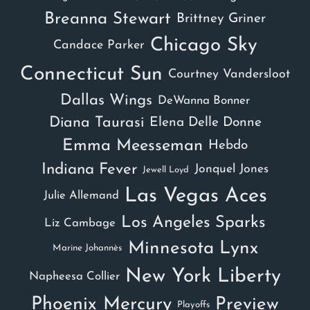
Breanna Stewart
Brittney Griner
Chicago Sky
Candace Parker
Connecticut Sun
Courtney Vandersloot
Dallas Wings
DeWanna Bonner
Diana Taurasi
Elena Delle Donne
Emma Meesseman
Hebdo
Indiana Fever
Jonquel Jones
Jewell Loyd
Las Vegas Aces
Julie Allemand
Los Angeles Sparks
Liz Cambage
Minnesota Lynx
Marine Johannès
New York Liberty
Napheesa Collier
Phoenix Mercury
Preview
Playoffs