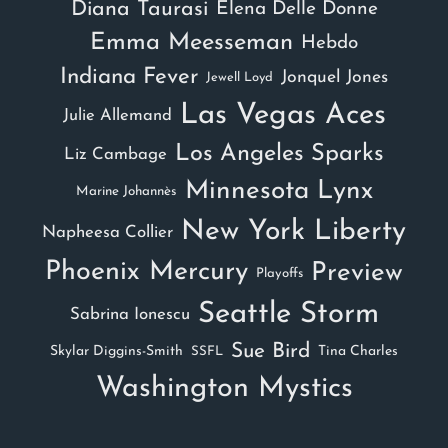
Diana Taurasi
Elena Delle Donne
Emma Meesseman
Hebdo
Indiana Fever
Jonquel Jones
Jewell Loyd
Las Vegas Aces
Julie Allemand
Los Angeles Sparks
Liz Cambage
Minnesota Lynx
Marine Johannès
New York Liberty
Napheesa Collier
Phoenix Mercury
Preview
Playoffs
Seattle Storm
Sabrina Ionescu
Sue Bird
Skylar Diggins-Smith
Tina Charles
SSFL
Washington Mystics