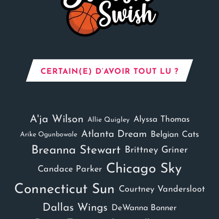
CERTAIN(E) D’AVOIR TOUT LU ?
A'ja Wilson
Alyssa Thomas
Allie Quigley
Atlanta Dream
Belgian Cats
Arike Ogunbowale
Breanna Stewart
Brittney Griner
Chicago Sky
Candace Parker
Connecticut Sun
Courtney Vandersloot
Dallas Wings
DeWanna Bonner