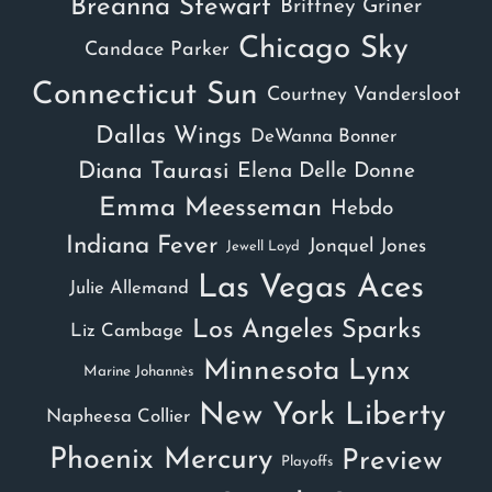
Breanna Stewart
Brittney Griner
Chicago Sky
Candace Parker
Connecticut Sun
Courtney Vandersloot
Dallas Wings
DeWanna Bonner
Diana Taurasi
Elena Delle Donne
Emma Meesseman
Hebdo
Indiana Fever
Jonquel Jones
Jewell Loyd
Las Vegas Aces
Julie Allemand
Los Angeles Sparks
Liz Cambage
Minnesota Lynx
Marine Johannès
New York Liberty
Napheesa Collier
Phoenix Mercury
Preview
Playoffs