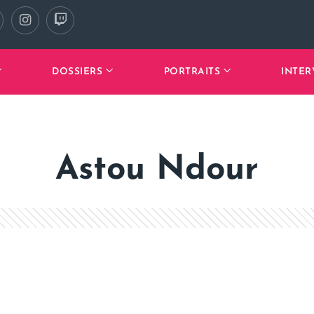
DOSSIERS
PORTRAITS
INTER
Astou Ndour