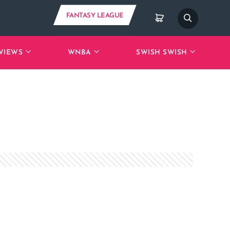
FANTASY LEAGUE
VIEWS
WNBA
SWISH SWISH