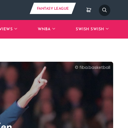
FANTASY LEAGUE
VIEWS
WNBA
SWISH SWISH
©
fiba.basketball
’en