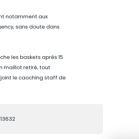
aient notamment aux
Agency, sans doute dans
oche les baskets après 15
 maillot retiré, tout
ejoint le caoching staff de
813632