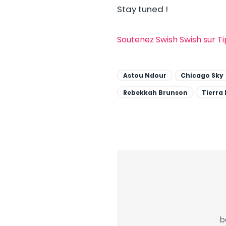
Stay tuned !
Soutenez Swish Swish sur T
Astou Ndour
Chicago Sky
Rebekkah Brunson
Tierra 
b