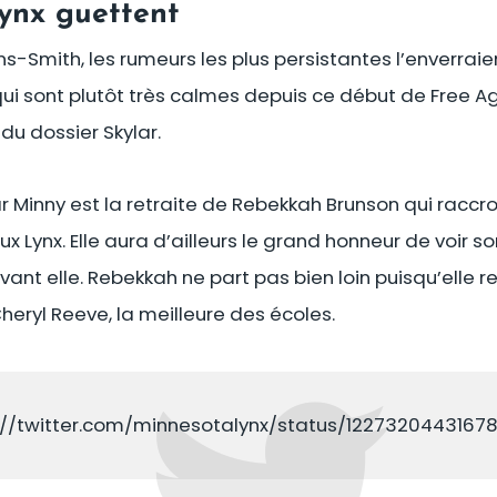
ynx guettent
ins-Smith, les rumeurs les plus persistantes l’enverr
qui sont plutôt très calmes depuis ce début de Free 
u dossier Skylar.
r Minny est la retraite de Rebekkah Brunson qui raccr
 Lynx. Elle aura d’ailleurs le grand honneur de voir son
vant elle. Rebekkah ne part pas bien loin puisqu’elle r
eryl Reeve, la meilleure des écoles.
://twitter.com/minnesotalynx/status/1227320443167