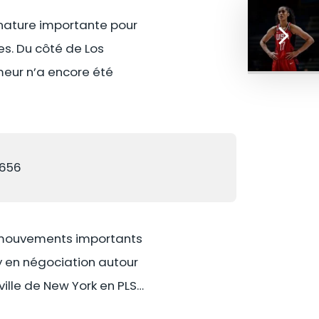
ignature importante pour
es. Du côté de Los
meur n’a encore été
6656
t mouvements importants
y en négociation autour
ville de New York en PLS…