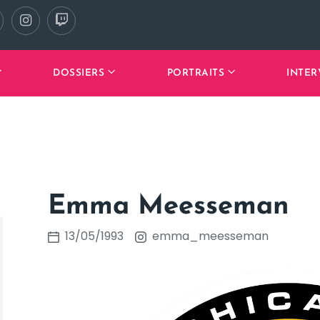
DOSSIERS
PORTRAITS
INTER
Emma Meesseman
13/05/1993
emma_meesseman