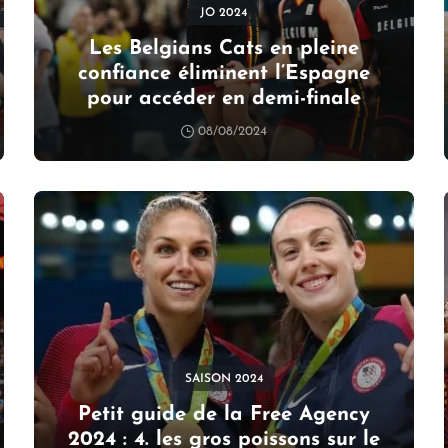
JO 2024
Les Belgians Cats en pleine
confiance éliminent l’Espagne
pour accéder en demi-finale
08/08/2024
SAISON 2024
Petit guide de la Free Agency
2024 : 4. les gros poissons sur le