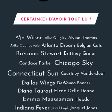
CERTAIN(E) D’AVOIR TOUT LU ?
A'ja Wilson
Alyssa Thomas
Allie Quigley
Atlanta Dream
Belgian Cats
Arike Ogunbowale
Breanna Stewart
Brittney Griner
Chicago Sky
Candace Parker
Connecticut Sun
Courtney Vandersloot
Dallas Wings
DeWanna Bonner
Diana Taurasi
Elena Delle Donne
Emma Meesseman
Hebdo
Indiana Fever
Jonquel Jones
Jewell Loyd