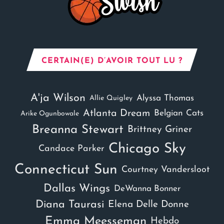
CERTAIN(E) D’AVOIR TOUT LU ?
A'ja Wilson
Alyssa Thomas
Allie Quigley
Atlanta Dream
Belgian Cats
Arike Ogunbowale
Breanna Stewart
Brittney Griner
Chicago Sky
Candace Parker
Connecticut Sun
Courtney Vandersloot
Dallas Wings
DeWanna Bonner
Diana Taurasi
Elena Delle Donne
Emma Meesseman
Hebdo