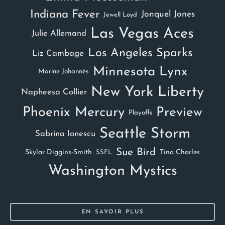
Indiana Fever
Jonquel Jones
Jewell Loyd
Las Vegas Aces
Julie Allemand
Los Angeles Sparks
Liz Cambage
Minnesota Lynx
Marine Johannès
New York Liberty
Napheesa Collier
Phoenix Mercury
Preview
Playoffs
Seattle Storm
Sabrina Ionescu
Sue Bird
Skylar Diggins-Smith
Tina Charles
SSFL
Washington Mystics
EN SAVOIR PLUS