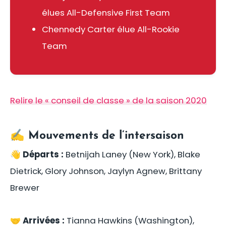
élues All-Defensive First Team
Chennedy Carter élue All-Rookie
Team
Relire le « conseil de classe » de la saison 2020
✍️ Mouvements de l’intersaison
👋
Départs :
Betnijah Laney (New York), Blake
Dietrick, Glory Johnson, Jaylyn Agnew, Brittany
Brewer
🤝
Arrivées :
Tianna Hawkins (Washington),