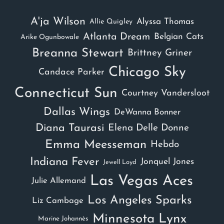
A'ja Wilson
Alyssa Thomas
Allie Quigley
Atlanta Dream
Belgian Cats
Arike Ogunbowale
Breanna Stewart
Brittney Griner
Chicago Sky
Candace Parker
Connecticut Sun
Courtney Vandersloot
Dallas Wings
DeWanna Bonner
Diana Taurasi
Elena Delle Donne
Emma Meesseman
Hebdo
Indiana Fever
Jonquel Jones
Jewell Loyd
Las Vegas Aces
Julie Allemand
Los Angeles Sparks
Liz Cambage
Minnesota Lynx
Marine Johannès