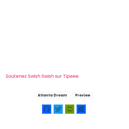
Soutenez Swish Swish sur Tipeee
Atlanta Dream
Preview
Facebook
Twitter
PrintFriendly
Share