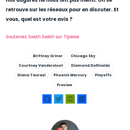
nos augures ne nous ont pas menti. On se
retrouve sur les réseaux pour en discuter. Et
vous, quel est votre avis ?
Soutenez Swish Swish sur Tipeee
Brittney Griner
Chicago Sky
Courtney Vandersloot
Diamond DeShields
Diana Taurasi
Phoenix Mercury
Playoffs
Preview
Facebook
Twitter
PrintFriendly
Share