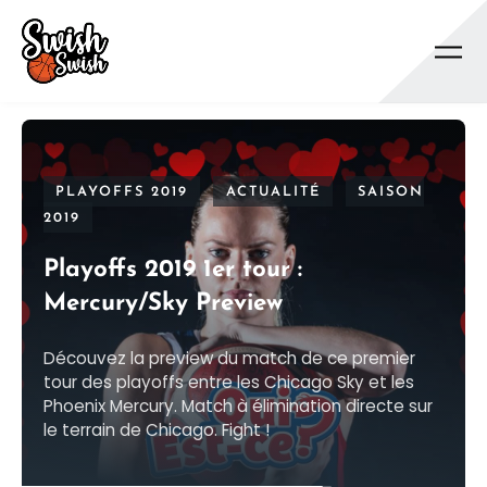
Se rendre au contenu principal
PLAYOFFS 2019
ACTUALITÉ
SAISON
2019
Playoffs 2019 1er tour :
Mercury/Sky Preview
Découvez la preview du match de ce premier
tour des playoffs entre les Chicago Sky et les
Phoenix Mercury. Match à élimination directe sur
le terrain de Chicago. Fight !