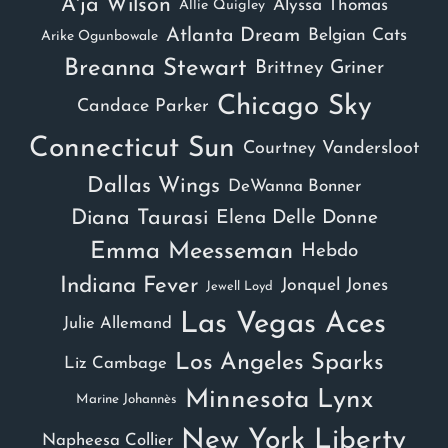
A'ja Wilson
Alyssa Thomas
Allie Quigley
Atlanta Dream
Belgian Cats
Arike Ogunbowale
Breanna Stewart
Brittney Griner
Chicago Sky
Candace Parker
Connecticut Sun
Courtney Vandersloot
Dallas Wings
DeWanna Bonner
Diana Taurasi
Elena Delle Donne
Emma Meesseman
Hebdo
Indiana Fever
Jonquel Jones
Jewell Loyd
Las Vegas Aces
Julie Allemand
Los Angeles Sparks
Liz Cambage
Minnesota Lynx
Marine Johannès
New York Liberty
Napheesa Collier