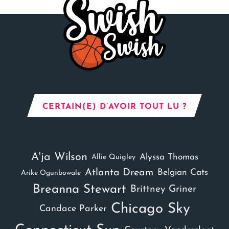
CERTAIN(E) D’AVOIR TOUT LU ?
A'ja Wilson
Alyssa Thomas
Allie Quigley
Atlanta Dream
Belgian Cats
Arike Ogunbowale
Breanna Stewart
Brittney Griner
Chicago Sky
Candace Parker