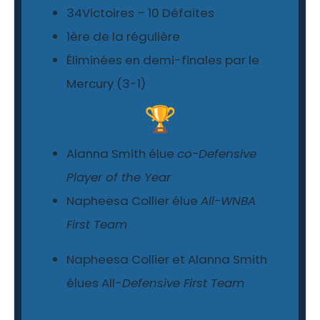
34Victoires – 10 Défaites
1ère de la régulière
Éliminées en demi-finales par le
Mercury (3-1)
🏆
Alanna Smith élue
co-Defensive
Player of the Year
Napheesa Collier élue
All-WNBA
First Team
Napheesa Collier et Alanna Smith
élues All-
Defensive First Team