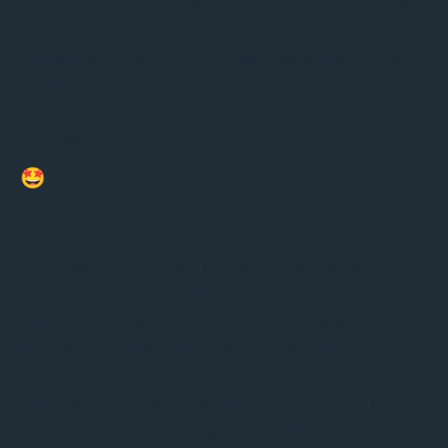
Lynx ont encore le talent pour viser haut, mais leur
saison peut vite dépendre de deux paris : que
Collier revienne à pleine puissance suffisamment
tôt et que Miles apprenne sans coûter trop cher,
sans que toute la création ne pèse sur ses
épaules.
🤩Le Point Fort :
Le tandem Phee-Cheryl
Avoir l’une des trois meilleures joueuses du monde
dans son roster, mais aussi l’une des plus grandes
coaches de l’histoire de la WNBA, ça ne peut pas
faire de mal. Quoi qu’il advienne autour,
Minnesota a ce plancher que lui confèrent
Napheesa Collier, qui reviendra début juin de
blessure, et Cheryl Reeve, 4 fois championne
WNBA et toujours suffisamment verte pour être
une référence dans la ligue actuelle.