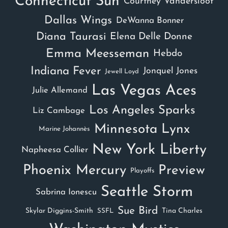
Connecticut Sun
Courtney Vandersloot
Dallas Wings
DeWanna Bonner
Diana Taurasi
Elena Delle Donne
Emma Meesseman
Hebdo
Indiana Fever
Jonquel Jones
Jewell Loyd
Las Vegas Aces
Julie Allemand
Los Angeles Sparks
Liz Cambage
Minnesota Lynx
Marine Johannès
New York Liberty
Napheesa Collier
Phoenix Mercury
Preview
Playoffs
Seattle Storm
Sabrina Ionescu
Sue Bird
Skylar Diggins-Smith
Tina Charles
SSFL