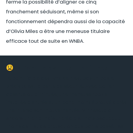
ferme la possibilité d’aligner ce cinq
franchement séduisant, même si son
fonctionnement dépendra aussi de la capacité
d’Olivia Miles a être une meneuse titulaire
efficace tout de suite en WNBA.
😫Le Point Faible :
Les incertitudes
Le point faible des Lynx, ce n’est pas un poste
précis : c’est la perte de sécurité. Avec Collier
absente ou diminuée, une meneuse rookie
installée d’entrée et un banc moins éprouvé après
une intersaison mouvementée, Minnesota a
encore un cinq majeur crédible, mais beaucoup
moins de filet de protection que par le passé. Les