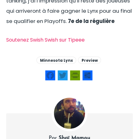
tanking, j’ai l’impression qu’il reste des joueuses
qui arriveront à faire gagner le Lynx pour au final
se qualifier en Playoffs.
7e de la régulière
Soutenez Swish Swish sur Tipeee
Minnesota Lynx
Preview
Facebook
Twitter
PrintFriendly
Share
Par
Shaï Mamou