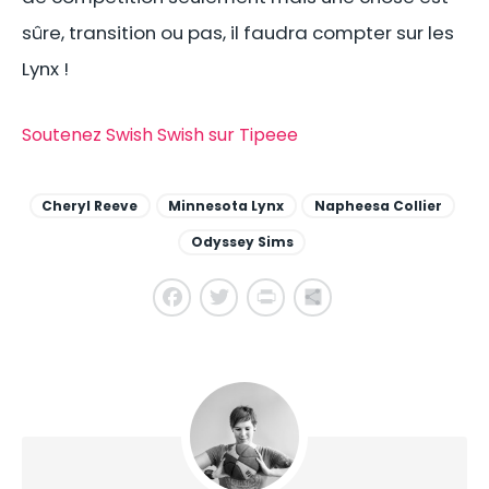
sûre, transition ou pas, il faudra compter sur les
Lynx !
Soutenez Swish Swish sur Tipeee
Cheryl Reeve
Minnesota Lynx
Napheesa Collier
Odyssey Sims
Facebook
Twitter
PrintFriendly
Share