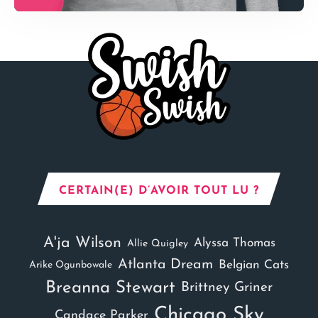
CERTAIN(E) D’AVOIR TOUT LU ?
A'ja Wilson
Alyssa Thomas
Allie Quigley
Atlanta Dream
Belgian Cats
Arike Ogunbowale
Breanna Stewart
Brittney Griner
Chicago Sky
Candace Parker