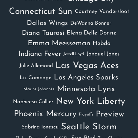
Connecticut Sun
Courtney Vandersloot
Dallas Wings
DeWanna Bonner
Diana Taurasi
Elena Delle Donne
Emma Meesseman
Hebdo
Indiana Fever
Jonquel Jones
Jewell Loyd
Las Vegas Aces
Julie Allemand
Los Angeles Sparks
Liz Cambage
Minnesota Lynx
Marine Johannès
New York Liberty
Napheesa Collier
Phoenix Mercury
Preview
Playoffs
Seattle Storm
Sabrina Ionescu