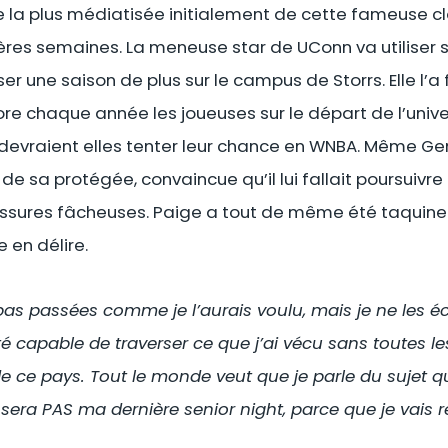
e la plus médiatisée initialement de cette fameuse 
ières semaines. La meneuse star de UConn va utiliser s
 une saison de plus sur le campus de Storrs. Elle l’a f
nore chaque année les joueuses sur le départ de l’uni
i devraient elles tenter leur chance en WNBA. Même G
de sa protégée, convaincue qu’il lui fallait poursuivr
ssures fâcheuses. Paige a tout de même été taquine e
 en délire.
as passées comme je l’aurais voulu, mais je ne les é
é capable de traverser ce que j’ai vécu sans toutes le
e ce pays. Tout le monde veut que je parle du sujet qu
ra PAS ma dernière senior night, parce que je vais re