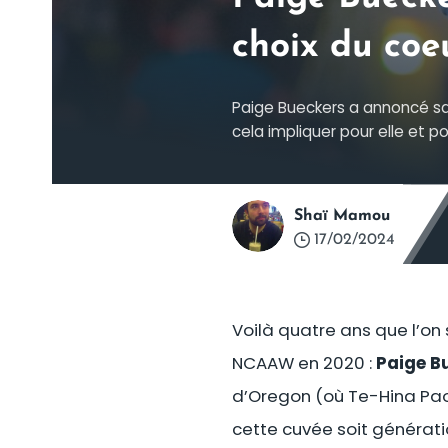
choix du coeu
Paige Bueckers a annoncé sa 
cela impliquer pour elle et p
Shaï Mamou
17/02/2024
Voilà quatre ans que l’on
NCAAW en 2020 :
Paige B
d’Oregon (où Te-Hina PaoP
cette cuvée soit génératio