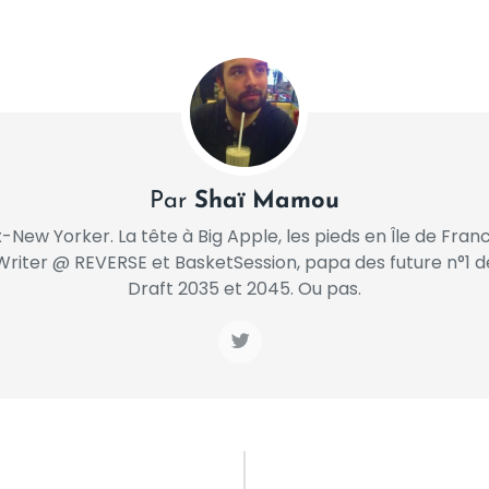
Facebook
Twitter
PrintFriendly
Share
Par
Shaï Mamou
x-New Yorker. La tête à Big Apple, les pieds en Île de Franc
Writer @ REVERSE et BasketSession, papa des future n°1 d
Draft 2035 et 2045. Ou pas.