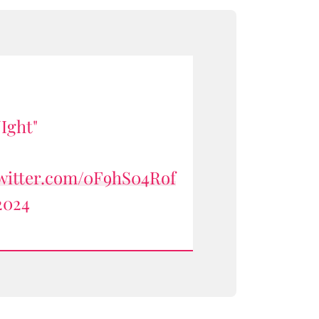
NIght"
twitter.com/0F9hS04Rof
2024