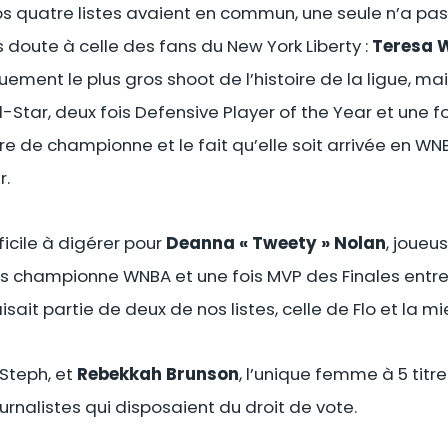
os quatre listes avaient en commun, une seule n’a pas
doute à celle des fans du New York Liberty :
Teresa 
uement le plus gros shoot de l’histoire de la ligue, mai
l-Star, deux fois Defensive Player of the Year et une 
itre de championne et le fait qu’elle soit arrivée en W
r.
fficile à digérer pour
Deanna « Tweety » Nolan
, joueu
is championne WNBA et une fois MVP des Finales entre
sait partie de deux de nos listes, celle de Flo et la mi
 Steph, et
Rebekkah Brunson
, l’unique femme à 5 titre
ournalistes qui disposaient du droit de vote.