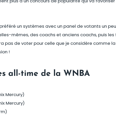
t plus à un concours de popularité qui va favoriser 
 préféré un systèmes avec un panel de votants un peu 
 elles-mêmes, des coachs et anciens coachs, puis les f
 pas de voter pour celle que je considère comme la
ion !
es all-time de la WNBA
ix Mercury)
nix Mercury)
orm)