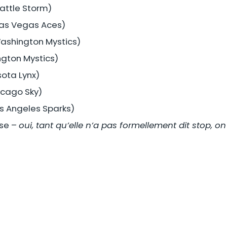
attle Storm)
as Vegas Aces)
Washington Mystics)
ngton Mystics)
sota Lynx)
icago Sky)
 Angeles Sparks)
se –
oui, tant qu’elle n’a pas formellement dit stop, o