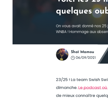
quelques oub
On vous avait donné nos 25 jou
WNBA ! Hommage aux absen
Shaï Mamou
06/09/2021
23/25 ! La team Swish Swi
dimanche.
Le podcast où 
de mieux connaître quelq