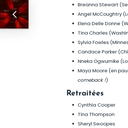
Breanna Stewart (Se
Angel McCoughtry (L
Elena Delle Donne (
Tina Charles (Washi
Sylvia Fowles (Minne
Candace Parker (Ch
Nneka Ogwumike (Los
Maya Moore (en pau
comeback !
)
Retraitées
Cynthia Cooper
Tina Thompson
Sheryl Swoopes