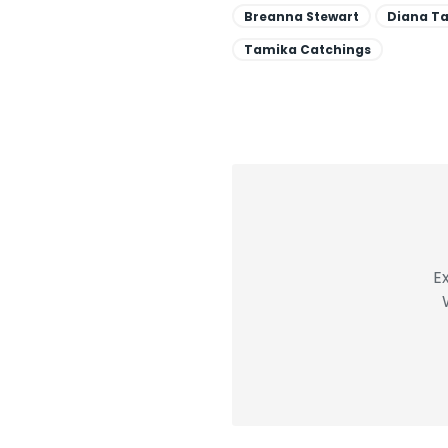
Breanna Stewart
Diana Ta
Tamika Catchings
E