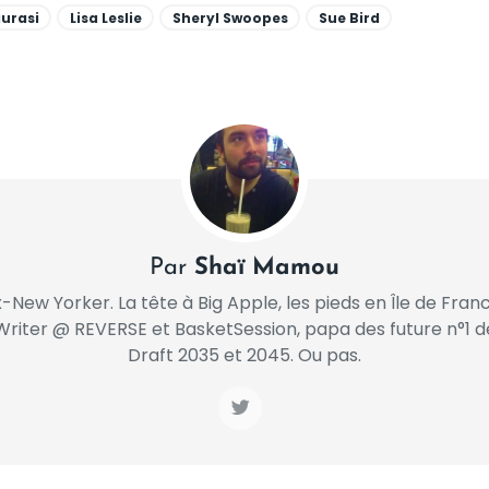
urasi
Lisa Leslie
Sheryl Swoopes
Sue Bird
Par
Shaï Mamou
x-New Yorker. La tête à Big Apple, les pieds en Île de Franc
Writer @ REVERSE et BasketSession, papa des future n°1 d
Draft 2035 et 2045. Ou pas.