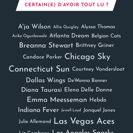
CERTAIN(E) D’AVOIR TOUT LU ?
A'ja Wilson
Alyssa Thomas
Allie Quigley
Atlanta Dream
Belgian Cats
Arike Ogunbowale
Breanna Stewart
Brittney Griner
Chicago Sky
Candace Parker
Connecticut Sun
Courtney Vandersloot
Dallas Wings
DeWanna Bonner
Diana Taurasi
Elena Delle Donne
Emma Meesseman
Hebdo
Indiana Fever
Jonquel Jones
Jewell Loyd
Las Vegas Aces
Julie Allemand