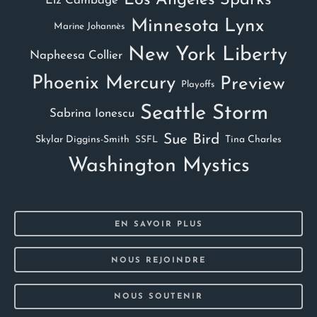
Los Angeles Sparks
Liz Cambage
Minnesota Lynx
Marine Johannès
New York Liberty
Napheesa Collier
Phoenix Mercury
Preview
Playoffs
Seattle Storm
Sabrina Ionescu
Sue Bird
Skylar Diggins-Smith
Tina Charles
SSFL
Washington Mystics
EN SAVOIR PLUS
NOUS REJOINDRE
NOUS SOUTENIR