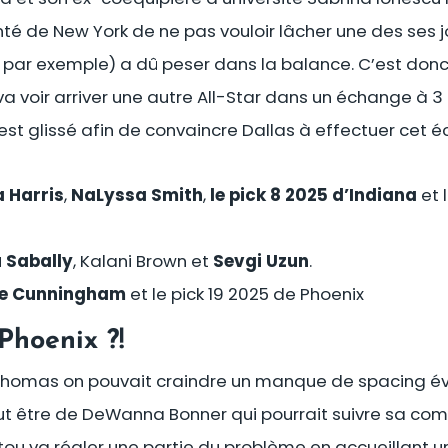
lonté de New York de ne pas vouloir lâcher une des se
par exemple) a dû peser dans la balance. C’est donc
 voir arriver une autre All-Star dans un échange à 3 
st glissé afin de convaincre Dallas à effectuer cet é
 Harris
,
NaLyssa Smith
,
le pick 8 2025 d’Indiana
et 
 Sabally
, Kalani Brown et
Sevgi Uzun
.
ie Cunningham
et le pick 19 2025 de Phoenix
Phoenix ?!
 Thomas on pouvait craindre un manque de spacing é
t être de DeWanna Bonner qui pourrait suivre sa com
ou va régler une partie du problème en accueillant un