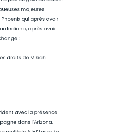
s joueuses majeures
 Phoenix qui après avoir
ou Indiana, après avoir
change :
les droits de Mikiah
vident avec la présence
pagne dans l’Arizona.
e multiple All-Star qui a