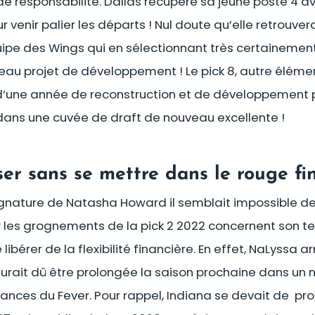
de responsabilité. Dallas récupère sa jeune poste 4 
 venir palier les départs ! Nul doute qu’elle retrouve
ipe des Wings qui en sélectionnant très certainemen
eau projet de développement ! Le pick 8, autre éléme
’une année de reconstruction et de développement p
e dans une cuvée de draft de nouveau excellente !
ser sans se mettre dans le rouge fi
signature de Natasha Howard il semblait impossible d
r les grognements de la pick 2 2022 concernent son t
ibérer de la flexibilité financière. En effet, NaLyssa a
aurait dû être prolongée la saison prochaine dans un
ances du Fever. Pour rappel, Indiana se devait de pr