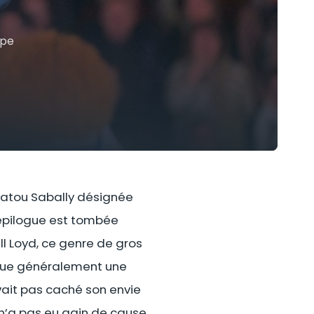
ipe
Satou Sabally désignée
L’épilogue est tombée
l Loyd, ce genre de gros
ique généralement une
avait pas caché son envie
n’a pas eu gain de cause.