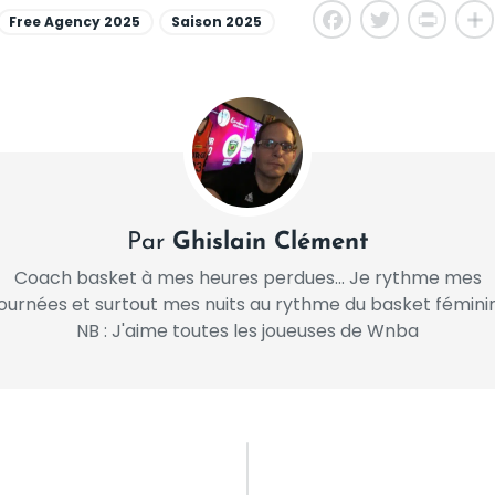
Free Agency 2025
Saison 2025
Facebook
Twitter
PrintFrien
Sha
Par
Ghislain Clément
Coach basket à mes heures perdues... Je rythme mes
journées et surtout mes nuits au rythme du basket féminin
NB : J'aime toutes les joueuses de Wnba