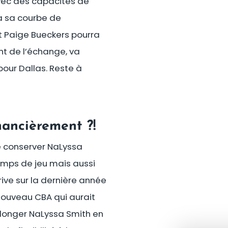
avec des capacités de
ra sa courbe de
t Paige Bueckers pourra
nt de l’échange, va
our Dallas. Reste à
nancièrement ?!
e conserver NaLyssa
emps de jeu mais aussi
rrive sur la dernière année
 nouveau CBA qui aurait
olonger NaLyssa Smith en