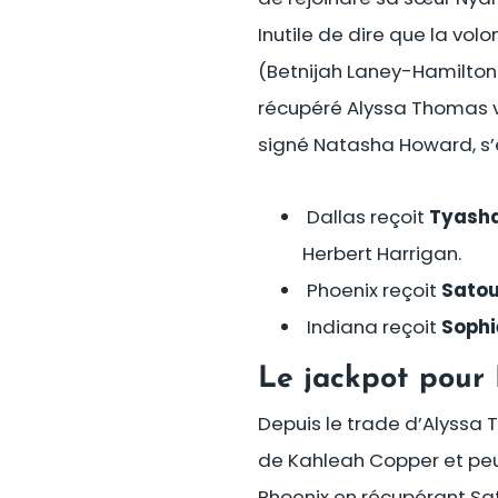
Inutile de dire que la vo
(Betnijah Laney-Hamilton 
récupéré Alyssa Thomas va
signé Natasha Howard, s’e
Dallas reçoit
Tyasha
Herbert Harrigan.
Phoenix reçoit
Satou
Indiana reçoit
Soph
Le jackpot pour 
Depuis le trade d’Alyssa
de Kahleah Copper et peu
Phoenix en récupérant Sat