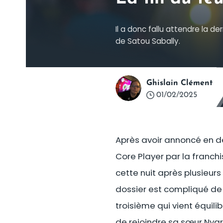
Il a donc fallu attendre la d
de Satou Sabally.
Ghislain Clément
01/02/2025
Après avoir annoncé en d
Core Player par la franch
cette nuit après plusieu
dossier est compliqué de
troisième qui vient équili
de rejoindre sa sœur Nyar