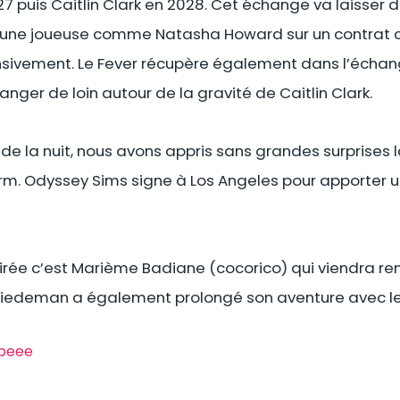
7 puis Caitlin Clark en 2028. Cet échange va laisser de 
t une joueuse comme Natasha Howard sur un contrat c
ensivement. Le Fever récupère également dans l’éch
nger de loin autour de la gravité de Caitlin Clark.
 de la nuit, nous avons appris sans grandes surprises
m. Odyssey Sims signe à Los Angeles pour apporter u
oirée c’est Marième Badiane (cocorico) qui viendra re
 Hiedeman a également prolongé son aventure avec le
ipeee