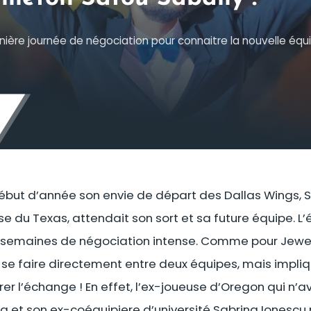
ernière journée de négociation pour connaitre la nouvelle équ
ébut d’année son envie de départ des Dallas Wings, 
ise du Texas, attendait son sort et sa future équipe. 
rs semaines de négociation intense. Comme pour Jewel
 se faire directement entre deux équipes, mais impl
brer l’échange ! En effet, l’ex-joueuse d’Oregon qui n’
a et son ex-coéquipiere d’université Sabrina Ionescu 