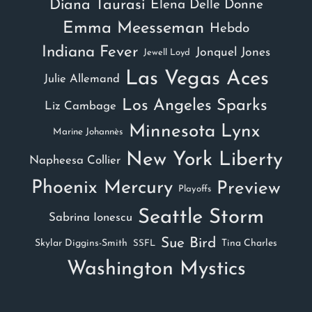
Diana Taurasi
Elena Delle Donne
Emma Meesseman
Hebdo
Indiana Fever
Jonquel Jones
Jewell Loyd
Las Vegas Aces
Julie Allemand
Los Angeles Sparks
Liz Cambage
Minnesota Lynx
Marine Johannès
New York Liberty
Napheesa Collier
Phoenix Mercury
Preview
Playoffs
Seattle Storm
Sabrina Ionescu
Sue Bird
Skylar Diggins-Smith
Tina Charles
SSFL
Washington Mystics