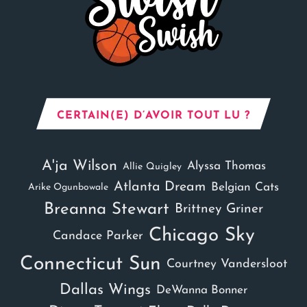
CERTAIN(E) D’AVOIR TOUT LU ?
A'ja Wilson
Alyssa Thomas
Allie Quigley
Atlanta Dream
Belgian Cats
Arike Ogunbowale
Breanna Stewart
Brittney Griner
Chicago Sky
Candace Parker
Connecticut Sun
Courtney Vandersloot
Dallas Wings
DeWanna Bonner