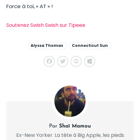
Force à toi, « AT » !
Soutenez Swish Swish sur Tipeee
Alyssa Thomas
Connecticut Sun
Facebook
Twitter
PrintFriendly
Share
Par
Shaï Mamou
Ex-New Yorker. La tête à Big Apple, les pieds