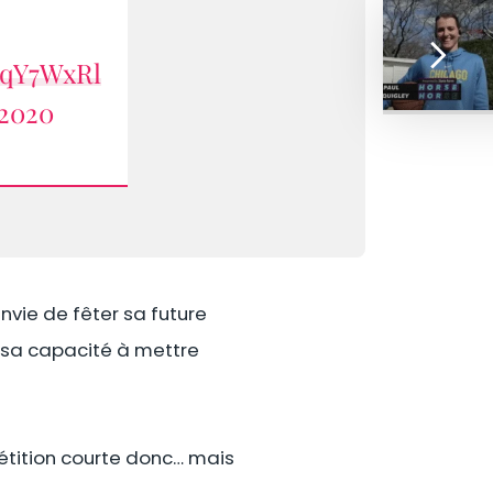
CqY7WxRl
 2020
nvie de fêter sa future
n sa capacité à mettre
mpétition courte donc… mais