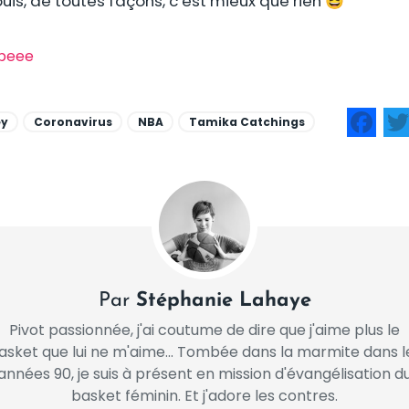
puis, de toutes façons, c’est mieux que rien 😆
ipeee
ey
Coronavirus
NBA
Tamika Catchings
Fa
Par
Stéphanie Lahaye
Pivot passionnée, j'ai coutume de dire que j'aime plus le
asket que lui ne m'aime... Tombée dans la marmite dans l
années 90, je suis à présent en mission d'évangélisation d
basket féminin. Et j'adore les contres.