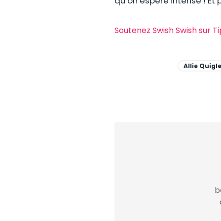
qu’on espère intense ! Et 
Soutenez Swish Swish sur T
Allie Quigl
b