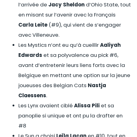
l’arrivée de
Jacy Sheldon
d’Ohio State, tout
en misant sur l’avenir avec la Français
Carla Leite
(#9), qui vient de s’engager
avec Villeneuve.
Les Mystics n’ont eu qu’à cueillir
Aaliyah
Edwards
et sa polyvalence au pick #6,
avant d’entretenir leurs liens forts avec la
Belgique en mettant une option sur la jeune
joueuses des Belgian Cats
Nastja
Claessens
.
Les Lynx avaient ciblé
Alissa Pili
et sa
panoplie si unique et ont pu la drafter en
#8
Le Sun a choisi
Leïla Lacan
en #10, tout en