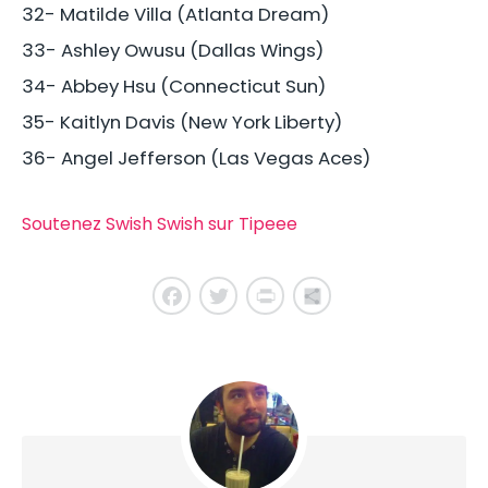
32- Matilde Villa (Atlanta Dream)
33- Ashley Owusu (Dallas Wings)
34- Abbey Hsu (Connecticut Sun)
35- Kaitlyn Davis (New York Liberty)
36- Angel Jefferson (Las Vegas Aces)
Soutenez Swish Swish sur Tipeee
Facebook
Twitter
PrintFriendly
Share