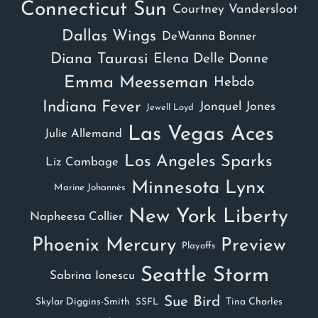
Connecticut Sun
Courtney Vandersloot
Dallas Wings
DeWanna Bonner
Diana Taurasi
Elena Delle Donne
Emma Meesseman
Hebdo
Indiana Fever
Jonquel Jones
Jewell Loyd
Las Vegas Aces
Julie Allemand
Los Angeles Sparks
Liz Cambage
Minnesota Lynx
Marine Johannès
New York Liberty
Napheesa Collier
Phoenix Mercury
Preview
Playoffs
Seattle Storm
Sabrina Ionescu
Sue Bird
Skylar Diggins-Smith
Tina Charles
SSFL