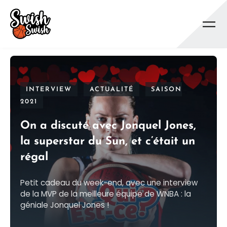
Se rendre au contenu principal
INTERVIEW
ACTUALITÉ
SAISON
2021
On a discuté avec Jonquel Jones,
la superstar du Sun, et c’était un
régal
Petit cadeau du week-end, avec une interview
de la MVP de la meilleure équipe de WNBA : la
géniale Jonquel Jones !