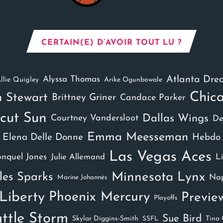
CERTAIN(E) D’AVOIR TOUT LU ?
Atlanta Dre
Alyssa Thomas
llie Quigley
Arike Ogunbowale
Chic
 Stewart
Brittney Griner
Candace Parker
cut Sun
Dallas Wings
Courtney Vandersloot
De
Emma Meesseman
Elena Delle Donne
Hebdo
Las Vegas Aces
onquel Jones
L
Julie Allemand
Minnesota Lynx
les Sparks
Nap
Marine Johannès
Liberty
Phoenix Mercury
Previe
Playoffs
ttle Storm
Sue Bird
Skylar Diggins-Smith
Tina 
SSFL