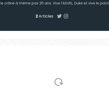
le crâne à même pas 20 ans. Vive l'ASVEL, Duke et vive le patch
2
Articles