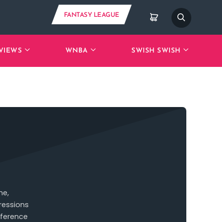
FANTASY LEAGUE
VIEWS
WNBA
SWISH SWISH
he,
pressions
eference