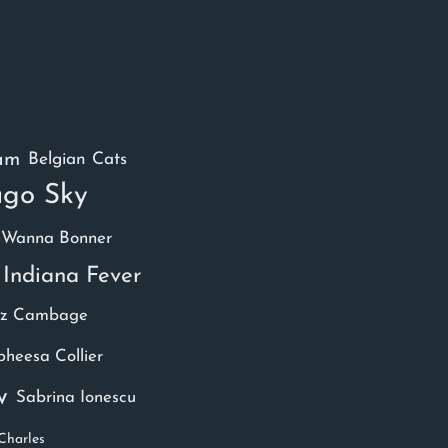
am
Belgian Cats
ago Sky
Wanna Bonner
Indiana Fever
iz Cambage
heesa Collier
w
Sabrina Ionescu
Charles