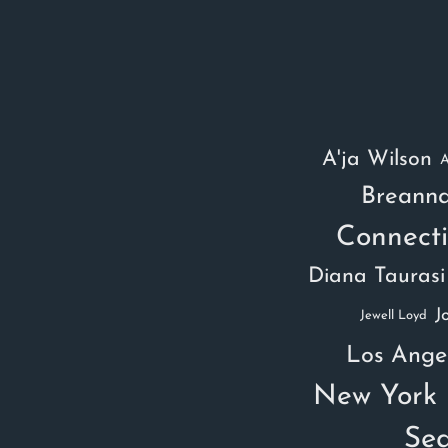
A'ja Wilson
A
Breanna
Connecti
Diana Taurasi
J
Jewell Loyd
Los Ange
New York 
Sea