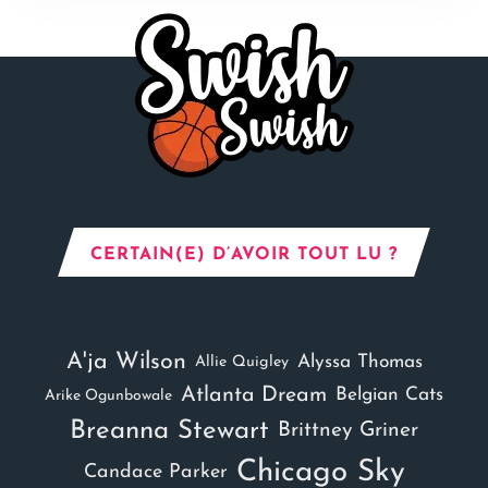
CERTAIN(E) D’AVOIR TOUT LU ?
A'ja Wilson
Alyssa Thomas
Allie Quigley
Atlanta Dream
Belgian Cats
Arike Ogunbowale
Breanna Stewart
Brittney Griner
Chicago Sky
Candace Parker