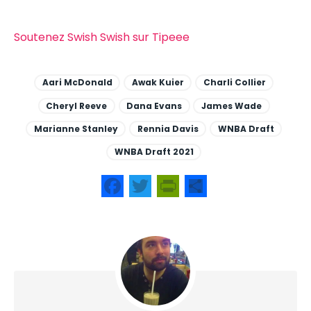
Soutenez Swish Swish sur Tipeee
Aari McDonald
Awak Kuier
Charli Collier
Cheryl Reeve
Dana Evans
James Wade
Marianne Stanley
Rennia Davis
WNBA Draft
WNBA Draft 2021
Facebook
Twitter
PrintFriendly
Share