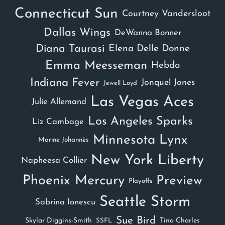
Connecticut Sun
Courtney Vandersloot
Dallas Wings
DeWanna Bonner
Diana Taurasi
Elena Delle Donne
Emma Meesseman
Hebdo
Indiana Fever
Jonquel Jones
Jewell Loyd
Las Vegas Aces
Julie Allemand
Los Angeles Sparks
Liz Cambage
Minnesota Lynx
Marine Johannès
New York Liberty
Napheesa Collier
Phoenix Mercury
Preview
Playoffs
Seattle Storm
Sabrina Ionescu
Sue Bird
Skylar Diggins-Smith
Tina Charles
SSFL