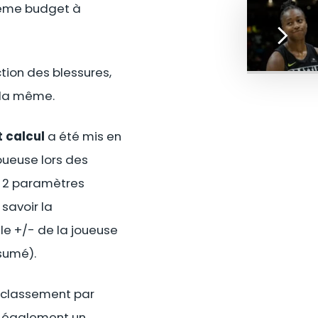
 même budget à
tion des blessures,
a la même.
 calcul
a été mis en
joueuse lors des
. 2 paramètres
savoir la
le +/- de la joueuse
ésumé).
 classement par
 a également un