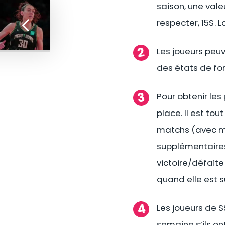
saison, une vale
respecter, 15$. 
Les joueurs peu
des états de for
Pour obtenir le
place. Il est to
matchs (avec ma
supplémentaires
victoire/défaite
quand elle est s
Les joueurs de S
semaine s’ils on