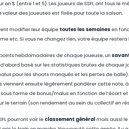
ur en $ (entre 1 et 5). Les joueurs de SSFL ont tous le
La valeur des joueuses est fixée pour toute la saison.
vent modifier leur équipe
toutes les semaines
en fonc
me etc. Si vous ne changez rien, votre équipe rester
s points hebdomadaires de chaque joueuse, un
savant
ut d’abord basé sur les statistiques brutes de chaque 
lus pour les shoots manqués et les pertes de balle)
 viennent ensuite légèrement pondérer cette note, à 
 sous forme de bonus/malus en fonction de l’écart et 
ur le terrain (son rendement au sein du collectif en r
SFL pourront voir le
classement général
mais aussi le
t pris le train en marche. Nouveauté cette année, il y