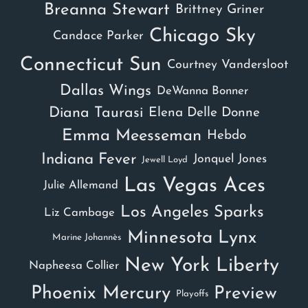
Breanna Stewart
Brittney Griner
Chicago Sky
Candace Parker
Connecticut Sun
Courtney Vandersloot
Dallas Wings
DeWanna Bonner
Diana Taurasi
Elena Delle Donne
Emma Meesseman
Hebdo
Indiana Fever
Jonquel Jones
Jewell Loyd
Las Vegas Aces
Julie Allemand
Los Angeles Sparks
Liz Cambage
Minnesota Lynx
Marine Johannès
New York Liberty
Napheesa Collier
Phoenix Mercury
Preview
Playoffs