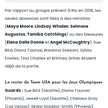
Par rapport au groupe présent à Rio en 2016, les
seules absences sont liées à des retraites
(
Maya Moore
,
Lindsay Whalen
,
Seimone
Augustus
,
Tamika Catchings
) ou des blessures
(
Elena Delle Donne
et
Angel McCoughtry
). Sue
Bird, Diana Taurasi, Breanna Stewart, Sylvia
Fowles, Tina Charles et Brittney Griner étaient
déjà de la partie.
Le roster de Team USA pour les Jeux Olympiques
Guards :
Sue Bird (Seattle), Diana Taurasi
(Phoenix), Jewell Loyd (Seattle), Chelsea Gray
(Las Vegas), Skylar Diggins-Smith (Phoenix),