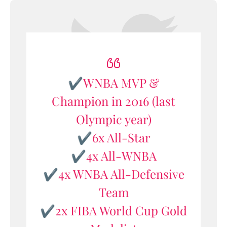
✔️WNBA MVP &
Champion in 2016 (last
Olympic year)
✔️6x All-Star
✔️4x All-WNBA
✔️4x WNBA All-Defensive
Team
✔️2x FIBA World Cup Gold