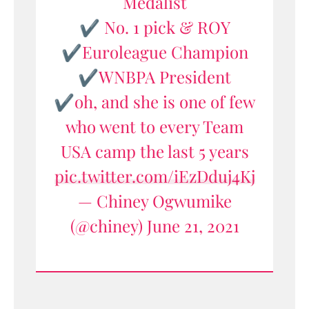
Medalist
✔️ No. 1 pick & ROY
✔️Euroleague Champion
✔️WNBPA President
✔️oh, and she is one of few
who went to every Team
USA camp the last 5 years
pic.twitter.com/iEzDduj4Kj
— Chiney Ogwumike
(@chiney)
June 21, 2021