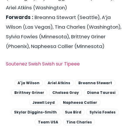
Ariel Atkins (Washington)
Forwards :
Breanna Stewart (Seattle), A’ja
Wilson (Las Vegas), Tina Charles (Washington),
Sylvia Fowles (Minnesota), Brittney Griner
(Phoenix), Napheesa Collier (Minnesota)
Soutenez Swish Swish sur Tipeee
A'ja Wilson
Ariel Atkins
Breanna Stewart
Brittney Griner
Chelsea Gray
Diana Taurasi
Jewell Loyd
Napheesa Collier
Skylar Diggins-Smith
Sue Bird
Sylvia Fowles
Team USA
Tina Charles