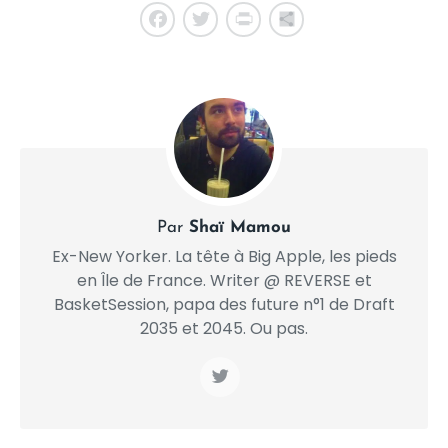
Facebook
Twitter
PrintFriendly
Share
Par
Shaï Mamou
Ex-New Yorker. La tête à Big Apple, les pieds
en Île de France. Writer @ REVERSE et
BasketSession, papa des future n°1 de Draft
2035 et 2045. Ou pas.