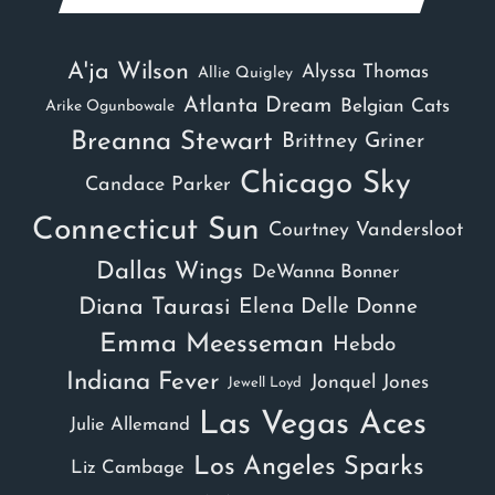
A'ja Wilson
Alyssa Thomas
Allie Quigley
Atlanta Dream
Belgian Cats
Arike Ogunbowale
Breanna Stewart
Brittney Griner
Chicago Sky
Candace Parker
Connecticut Sun
Courtney Vandersloot
Dallas Wings
DeWanna Bonner
Diana Taurasi
Elena Delle Donne
Emma Meesseman
Hebdo
Indiana Fever
Jonquel Jones
Jewell Loyd
Las Vegas Aces
Julie Allemand
Los Angeles Sparks
Liz Cambage