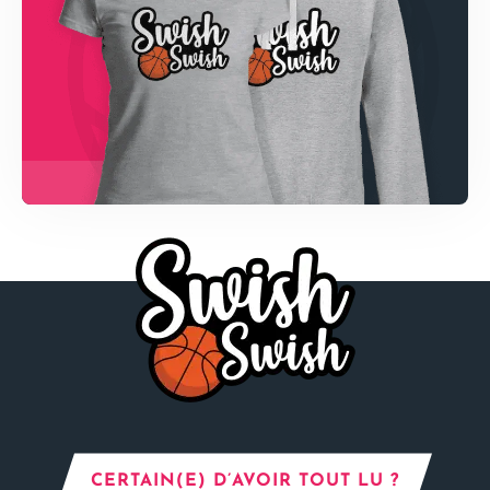
CERTAIN(E) D’AVOIR TOUT LU ?