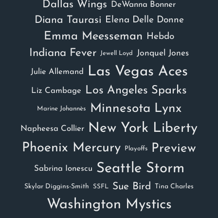
Dallas Wings
DeWanna Bonner
Diana Taurasi
Elena Delle Donne
Emma Meesseman
Hebdo
Indiana Fever
Jonquel Jones
Jewell Loyd
Las Vegas Aces
Julie Allemand
Los Angeles Sparks
Liz Cambage
Minnesota Lynx
Marine Johannès
New York Liberty
Napheesa Collier
Phoenix Mercury
Preview
Playoffs
Seattle Storm
Sabrina Ionescu
Sue Bird
Skylar Diggins-Smith
Tina Charles
SSFL
Washington Mystics