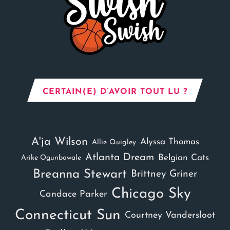
CERTAIN(E) D’AVOIR TOUT LU ?
A'ja Wilson
Alyssa Thomas
Allie Quigley
Atlanta Dream
Belgian Cats
Arike Ogunbowale
Breanna Stewart
Brittney Griner
Chicago Sky
Candace Parker
Connecticut Sun
Courtney Vandersloot