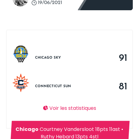
19/06/2021
91
CHICAGO SKY
81
CONNECTICUT SUN
Voir les statistiques
Chicago
Courtney Vandersloot 18pts 11ast •
Ruthy Hebard 13pts 4stl