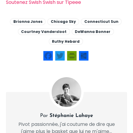
Soutenez Swish Swish sur Tipeee
Brionna Jones
Chicago Sky
Connecticut Sun
Courtney Vandersloot
DeWanna Bonner
Ruthy Hebard
Facebook
Twitter
PrintFriendly
Share
Par
Stéphanie Lahaye
Pivot passionnée, j'ai coutume de dire que
j'aime plus le basket que lui ne m'aime...