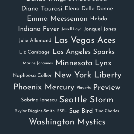
Diana Taurasi
Elena Delle Donne
Emma Meesseman
Hebdo
Indiana Fever
Jonquel Jones
Jewell Loyd
Las Vegas Aces
Julie Allemand
Los Angeles Sparks
Liz Cambage
Minnesota Lynx
Marine Johannès
New York Liberty
Napheesa Collier
Phoenix Mercury
Preview
Playoffs
Seattle Storm
Sabrina Ionescu
Sue Bird
Skylar Diggins-Smith
Tina Charles
SSFL
Washington Mystics