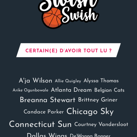
CERTAIN(E) D’AVOIR TOUT LU ?
A'ja Wilson
Alyssa Thomas
Allie Quigley
Atlanta Dream
Belgian Cats
Arike Ogunbowale
Breanna Stewart
Brittney Griner
Chicago Sky
Candace Parker
Connecticut Sun
Courtney Vandersloot
Dallas Wings
DeWanna Bonner