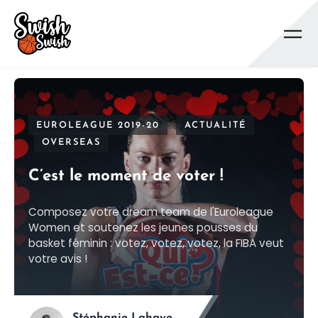
Se rendre au contenu principal
EUROLEAGUE 2019-20
ACTUALITÉ
OVERSEAS
C’est le moment de voter !
Composez votre dream team de l'Euroleague
Women et soutenez les jeunes pousses du
basket féminin : votez, votez, votez, la FIBA veut
votre avis !