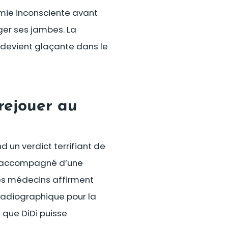
emie inconsciente avant
ger ses jambes. La
 devient glaçante dans le
 rejouer au
d un verdict terrifiant de
n, accompagné d’une
les médecins affirment
 radiographique pour la
s que DiDi puisse