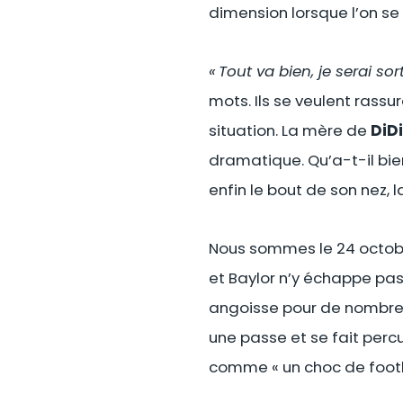
dimension lorsque l’on se
« Tout va bien, je serai so
mots. Ils se veulent rassu
situation. La mère de
DiD
dramatique. Qu’a-t-il bie
enfin le bout de son nez, 
Nous sommes le 24 octobre
et Baylor n’y échappe pa
angoisse pour de nombreu
une passe et se fait perc
comme « un choc de footba