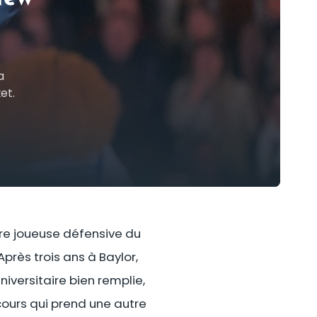
a
et.
eure joueuse défensive du
près trois ans à Baylor,
niversitaire bien remplie,
rcours qui prend une autre