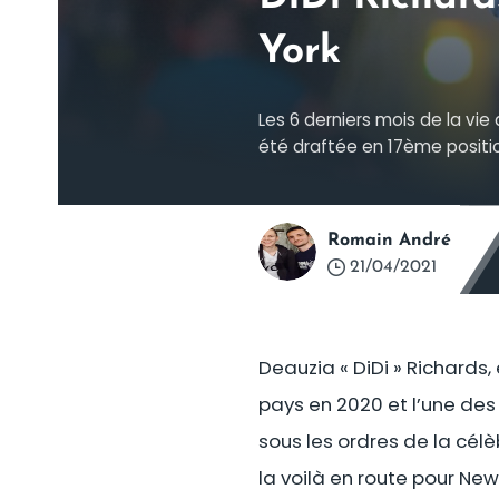
York
Les 6 derniers mois de la vie
été draftée en 17ème positio
Romain André
21/04/2021
Deauzia « DiDi » Richards,
pays en 2020 et l’une des 
sous les ordres de la célè
la voilà en route pour New 