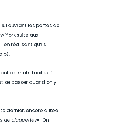
lui ouvrant les portes de
ew York suite aux
» en réalisant qu’ils
olb).
tant de mots faciles à
eut se passer quand on y
te dernier, encore alitée
rs de claquettes
« . On