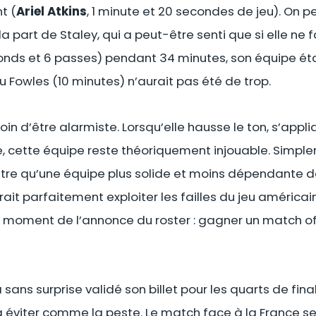
nt (
Ariel Atkins
, 1 minute et 20 secondes de jeu). On
 part de Staley, qui a peut-être senti que si elle ne f
bonds et 6 passes) pendant 34 minutes, son équipe étai
 ou Fowles (10 minutes) n’aurait pas été de trop.
oin d’être alarmiste. Lorsqu’elle hausse le ton, s’appli
se, cette équipe reste théoriquement injouable. Simple
ntre qu’une équipe plus solide et moins dépendante d
rait parfaitement exploiter les failles du jeu américain
 moment de l’annonce du roster : gagner un match off
ans surprise validé son billet pour les quarts de fina
 éviter comme la peste. Le match face à la France s