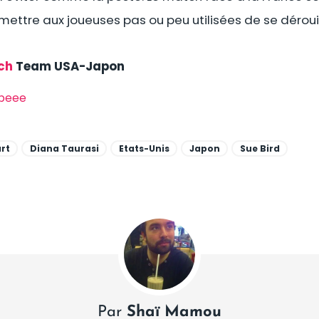
mettre aux joueuses pas ou peu utilisées de se dérouil
ch
Team USA-Japon
ipeee
rt
Diana Taurasi
Etats-Unis
Japon
Sue Bird
Par
Shaï Mamou