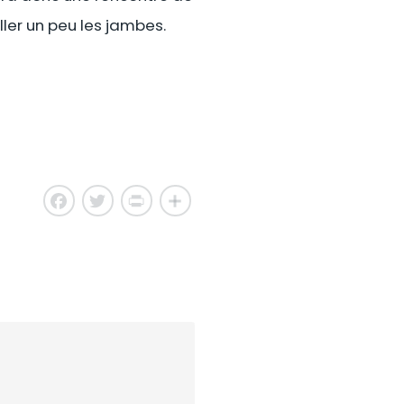
ler un peu les jambes.
Facebook
Twitter
PrintFriendly
Share