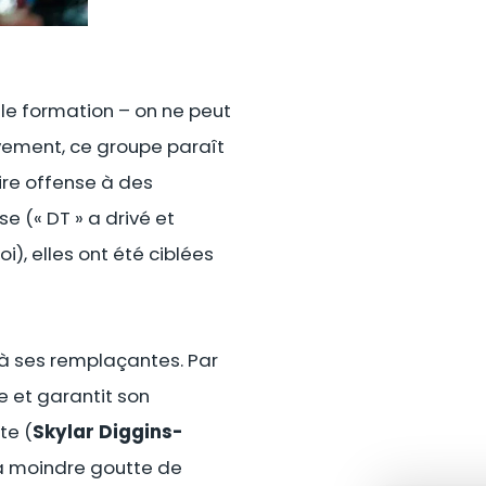
lle formation – on ne peut
vement, ce groupe paraît
aire offense à des
 (« DT » a drivé et
i), elles ont été ciblées
 à ses remplaçantes. Par
e et garantit son
te (
Skylar Diggins-
la moindre goutte de