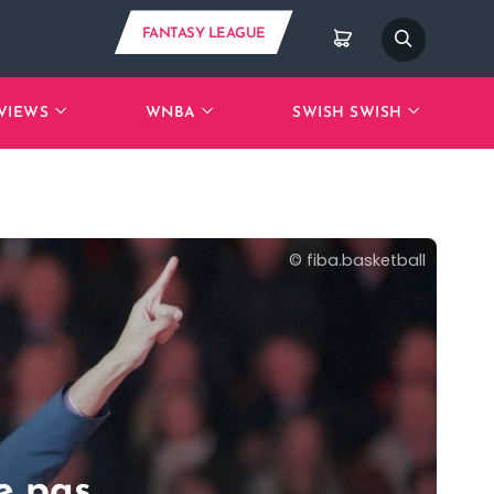
FANTASY LEAGUE
VIEWS
WNBA
SWISH SWISH
©
fiba.basketball
e pas