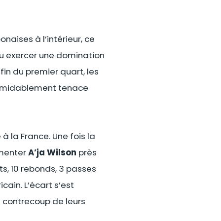
naises à l’intérieur, ce
 pu exercer une domination
in du premier quart, les
formidablement tenace
à la France. Une fois la
imenter
A’ja Wilson
près
ts, 10 rebonds, 3 passes
icain. L’écart s’est
e contrecoup de leurs