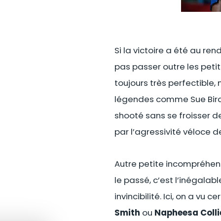
Si la victoire a été au re
pas passer outre les pet
toujours très perfectible,
légendes comme Sue Bird e
shooté sans se froisser de
par l’agressivité véloce 
Autre petite incompréhen
le passé, c’est l’inégalab
invincibilité. Ici, on a vu
Smith
ou
Napheesa Colli