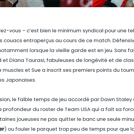
ndez-vous – c’est bien le minimum syndical pour une te
its couacs entraperçus au cours de ce match. Défensi
 notamment lorsque la vieille garde est en jeu. Sans f
t Diana Taurasi, fabuleuses de longévité et de classe
 muscles et Sue a inscrit ses premiers points du tourno
des Japonaises.
sion, le faible temps de jeu accordé par Dawn Staley
le profondeur du roster de Team USA qui a fait sa forc
 certaines joueuses ne pas quitter le banc une seule minu
er
) ou fouler le parquet trop peu de temps pour que 