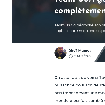
complètemen
Team USA a décroché son bille
euphorisant. On attend un p
Shaï Mamou
30/07/2021
On attendait de voir si Te
puissance pour son deuxi
pas franchement une mont
monde a parfois semblé e