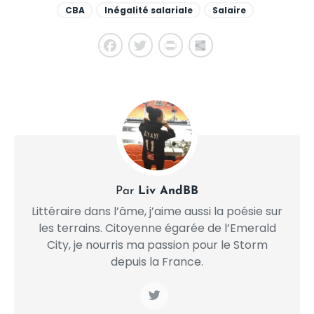
CBA
Inégalité salariale
Salaire
Facebook
Twitter
PrintFriendly
Share
Par
Liv AndBB
Littéraire dans l’âme, j’aime aussi la poésie sur
les terrains. Citoyenne égarée de l’Emerald
City, je nourris ma passion pour le Storm
depuis la France.