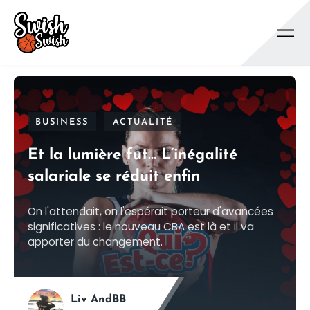
Se rendre au contenu principal
BUSINESS
ACTUALITÉ
Et la lumière fut… L’inégalité
salariale se réduit enfin
On l'attendait, on l'espérait porteur d'avancées
significatives : le nouveau CBA est là et il va
apporter du changement.
Liv AndBB