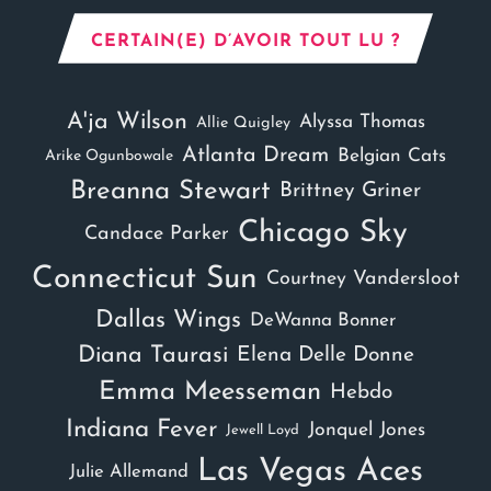
CERTAIN(E) D’AVOIR TOUT LU ?
A'ja Wilson
Alyssa Thomas
Allie Quigley
Atlanta Dream
Belgian Cats
Arike Ogunbowale
Breanna Stewart
Brittney Griner
Chicago Sky
Candace Parker
Connecticut Sun
Courtney Vandersloot
Dallas Wings
DeWanna Bonner
Diana Taurasi
Elena Delle Donne
Emma Meesseman
Hebdo
Indiana Fever
Jonquel Jones
Jewell Loyd
Las Vegas Aces
Julie Allemand