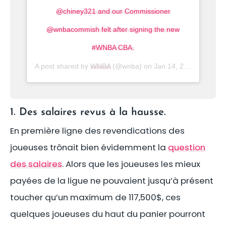
@chiney321 and our Commissioner
@wnbacommish felt after signing the new
#WNBA CBA.
A post shared by
WNBA
(@wnba) on
Jan 14, 2020 at 6:17am PST
1. Des salaires revus à la hausse.
En première ligne des revendications des
joueuses trônait bien évidemment la
question
des salaires
. Alors que les joueuses les mieux
payées de la ligue ne pouvaient jusqu’à présent
toucher qu’un maximum de 117,500$, ces
quelques joueuses du haut du panier pourront