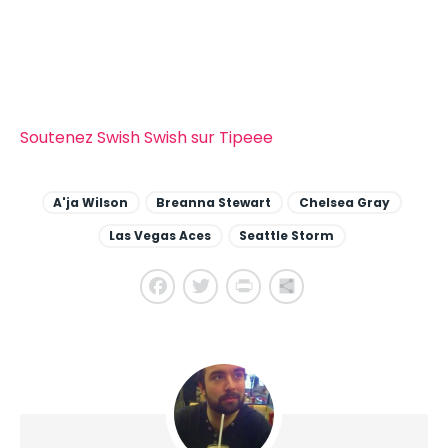
Soutenez Swish Swish sur Tipeee
A'ja Wilson
Breanna Stewart
Chelsea Gray
Las Vegas Aces
Seattle Storm
Facebook
Twitter
PrintFriendly
Share