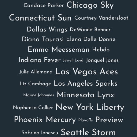
Chicago Sky
Candace Parker
Connecticut Sun
Courtney Vandersloot
Dallas Wings
DeWanna Bonner
Diana Taurasi
Elena Delle Donne
Emma Meesseman
Hebdo
Indiana Fever
Jonquel Jones
Jewell Loyd
Las Vegas Aces
Julie Allemand
Los Angeles Sparks
Liz Cambage
Minnesota Lynx
Marine Johannès
New York Liberty
Napheesa Collier
Phoenix Mercury
Preview
Playoffs
Seattle Storm
Sabrina Ionescu