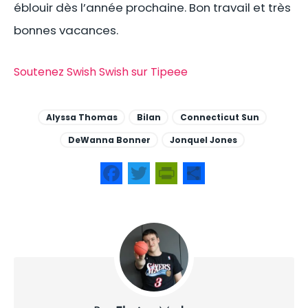
éblouir dès l’année prochaine. Bon travail et très
bonnes vacances.
Soutenez Swish Swish sur Tipeee
Alyssa Thomas
Bilan
Connecticut Sun
DeWanna Bonner
Jonquel Jones
Facebook
Twitter
PrintFriendly
Share