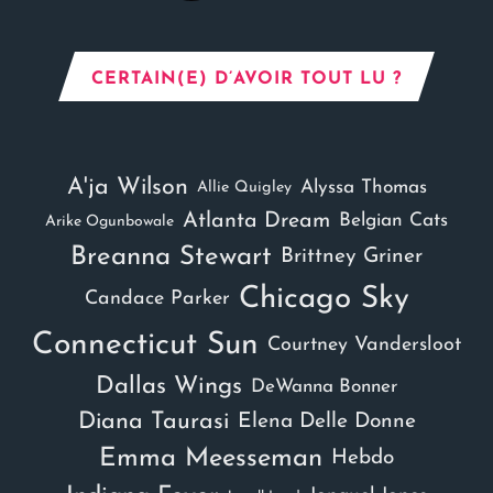
CERTAIN(E) D’AVOIR TOUT LU ?
A'ja Wilson
Alyssa Thomas
Allie Quigley
Atlanta Dream
Belgian Cats
Arike Ogunbowale
Breanna Stewart
Brittney Griner
Chicago Sky
Candace Parker
Connecticut Sun
Courtney Vandersloot
Dallas Wings
DeWanna Bonner
Diana Taurasi
Elena Delle Donne
Emma Meesseman
Hebdo