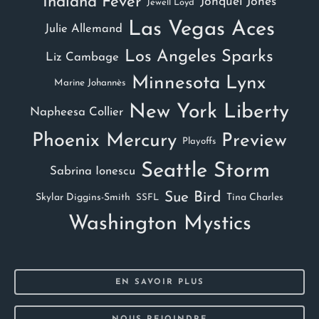
Indiana Fever
Jonquel Jones
Jewell Loyd
Las Vegas Aces
Julie Allemand
Los Angeles Sparks
Liz Cambage
Minnesota Lynx
Marine Johannès
New York Liberty
Napheesa Collier
Phoenix Mercury
Preview
Playoffs
Seattle Storm
Sabrina Ionescu
Sue Bird
Skylar Diggins-Smith
Tina Charles
SSFL
Washington Mystics
EN SAVOIR PLUS