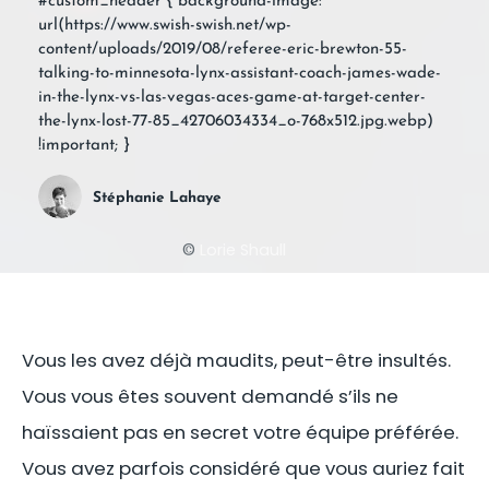
#custom_header { background-image:
url(https://www.swish-swish.net/wp-
content/uploads/2019/08/referee-eric-brewton-55-
talking-to-minnesota-lynx-assistant-coach-james-wade-
in-the-lynx-vs-las-vegas-aces-game-at-target-center-
the-lynx-lost-77-85_42706034334_o-768x512.jpg.webp)
!important; }
Stéphanie Lahaye
©
Lorie Shaull
Vous les avez déjà maudits, peut-être insultés.
Vous vous êtes souvent demandé s’ils ne
haïssaient pas en secret votre équipe préférée.
Vous avez parfois considéré que vous auriez fait